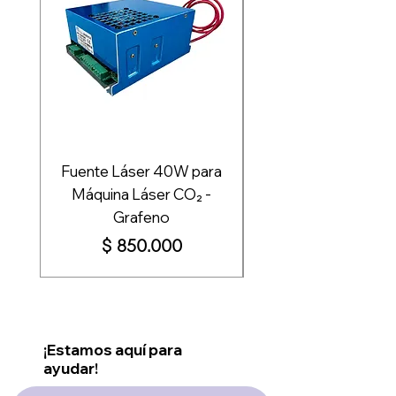
Fuente Láser 40W para
Fuente de Poder 
Máquina Láser CO₂ -
Grafeno
Impresión - Graf
Precio
$ 850.000
¡Estamos aquí para
ayudar!