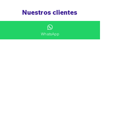
Nuestros clientes
WhatsApp
Ver más
Siguenos
Ven a Visitarnos
Sede Bogotá