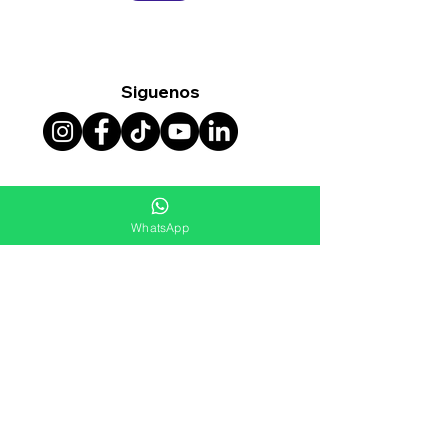
Siguenos
Ven a Visitarnos
WhatsApp
Sede Bogotá
Av. Boyacá #75A - 08 / Bonanza
Sede Cúcuta
Avenida 9 #10-53 / Centro
Sede Barranquilla
Cra. 44 #76-91 / El Porvenir