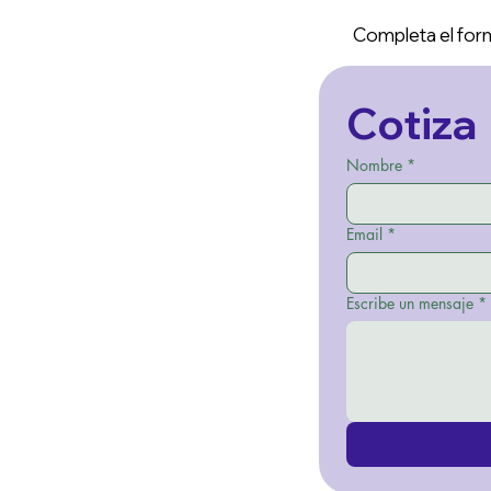
Completa el form
Cotiza
Nombre
*
Email
*
Escribe un mensaje
*