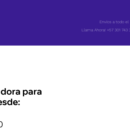
Envíos a todo el
Llama Ahora! +57 301 743 
adora para
esde:
Precio
0