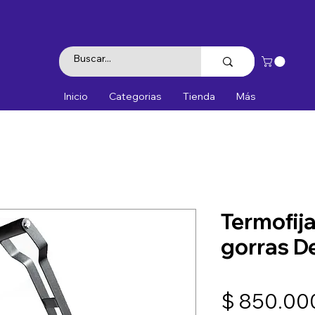
Inicio
Categorias
Tienda
Más
Termofij
gorras D
$ 850.00