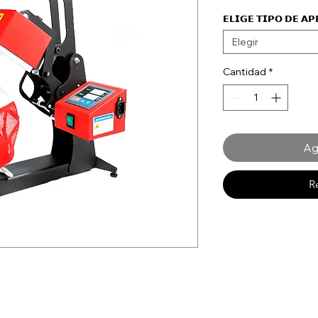
𝗘𝗟𝗜𝗚𝗘 𝗧𝗜𝗣𝗢 𝗗𝗘 𝗔
Elegir
Cantidad
*
Ag
R