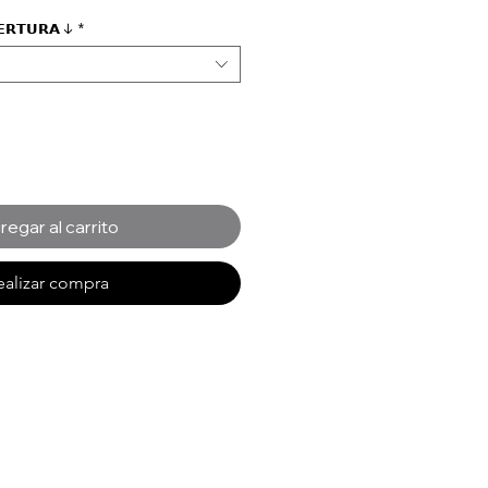
𝗘𝗥𝗧𝗨𝗥𝗔 ↓
*
regar al carrito
ealizar compra