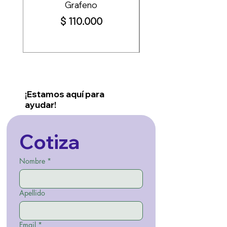
Grafeno
Pro+ 72cm, 110c
Precio
$ 110.000
¡Estamos aquí para
ayudar!
Cotiza
Nombre
*
Apellido
Email
*