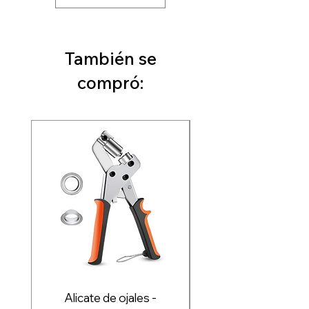
También se
compró:
Alicate de ojales -
Plotter de corte Re