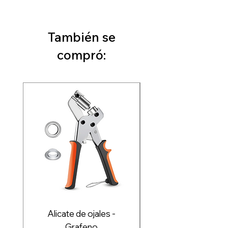
También se
compró:
Alicate de ojales -
Plotter de corte Re
Grafeno
Pro+ 72cm, 110c