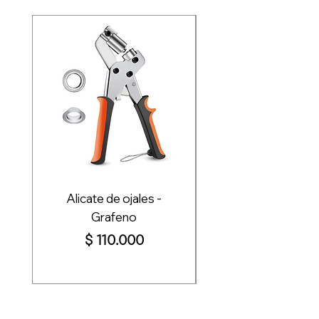
Alicate de ojales -
Plotter de corte Re
Grafeno
Pro+ 72cm, 110c
Precio
$ 110.000