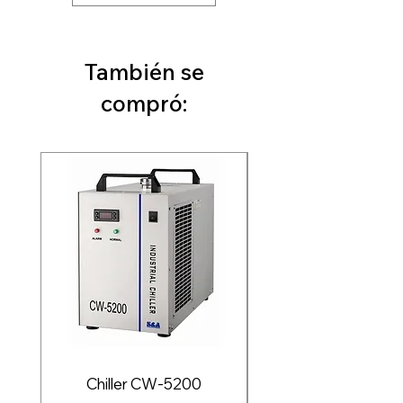
También se
compró:
Chiller CW-5200
Tubo láser de CO2