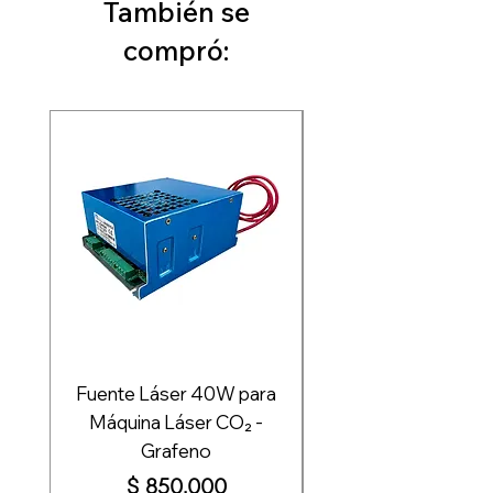
También se
compró:
Fuente Láser 40W para
Fuente de Poder 
Máquina Láser CO₂ -
Grafeno
Impresión - Graf
Precio
$ 850.000