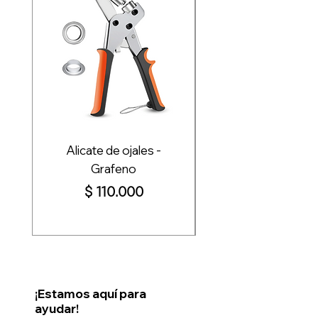
Alicate de ojales -
Plotter de corte Re
Grafeno
Pro+ 72cm, 110c
Precio
$ 110.000
¡Estamos aquí para
ayudar!