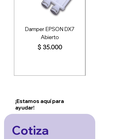
Damper EPSON DX7
Abierto
sublimación 100
Precio
$ 35.000
¡Estamos aquí para
ayudar!
Cotiza