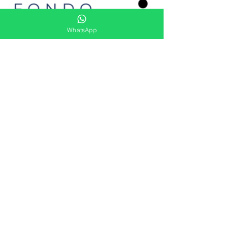
WhatsApp
Ver más
Siguenos
Ven a Visitarnos
Sede Bogotá
Av. Boyacá #75A - 08 / Bonanza
Sede Cúcuta