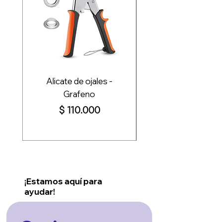
Alicate de ojales -
Plotter de corte Re
Grafeno
Pro+ 72cm, 110c
Precio
$ 110.000
¡Estamos aquí para
ayudar!