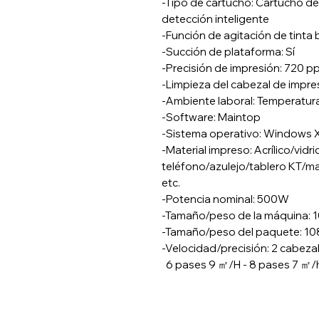
-Tipo de cartucho: Cartucho de 
detección inteligente
-Función de agitación de tinta 
-Succión de plataforma: Sí
-Precisión de impresión: 720
-Limpieza del cabezal de impr
-Ambiente laboral: Temperatur
-Software: Maintop
-Sistema operativo: Windows
-Material impreso: Acrílico/vidr
teléfono/azulejo/tablero KT/ma
etc.
-Potencia nominal: 500W
-Tamaño/peso de la máquina: 
-Tamaño/peso del paquete: 10
-Velocidad/precisión: 2 cabez
6 pases 9 ㎡/H - 8 pases 7 ㎡/