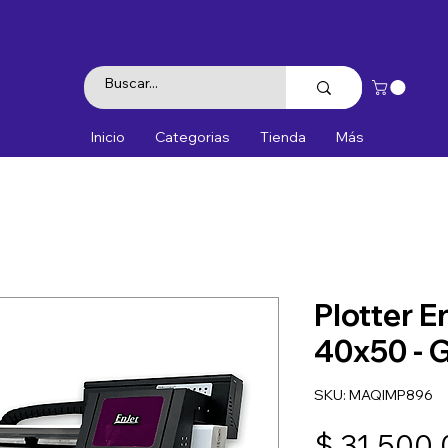
Inicio
Categorias
Tienda
Más
Plotter E
40x50 - 
SKU: MAQIMP896
$ 31.500