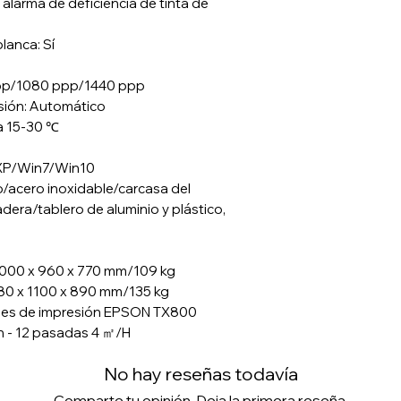
alarma de deficiencia de tinta de
blanca: Sí
 ppp/1080 ppp/1440 ppp
esión: Automático
a 15-30 ℃
 XP/Win7/Win10
io/acero inoxidable/carcasa del
dera/tablero de aluminio y plástico,
1000 x 960 x 770 mm/109 kg
80 x 1100 x 890 mm/135 kg
ales de impresión EPSON TX800
h - 12 pasadas 4 ㎡/H
No hay reseñas todavía
Comparte tu opinión. Deja la primera reseña.