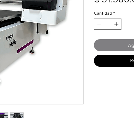
Cantidad
*
Ag
R