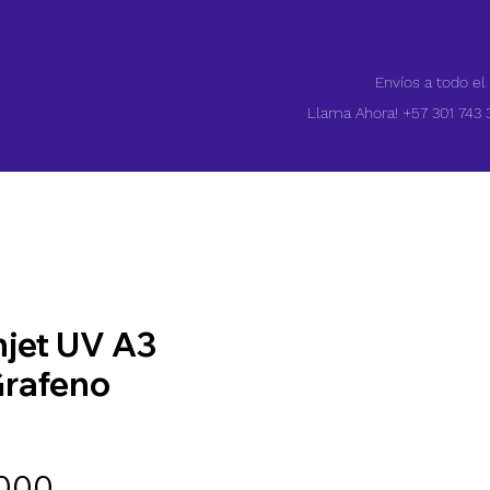
Envíos a todo el
Llama Ahora! +57 301 743 
njet UV A3
Grafeno
Precio
.000