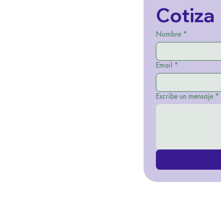
Cotiza
Nombre
*
Email
*
Escribe un mensaje
*