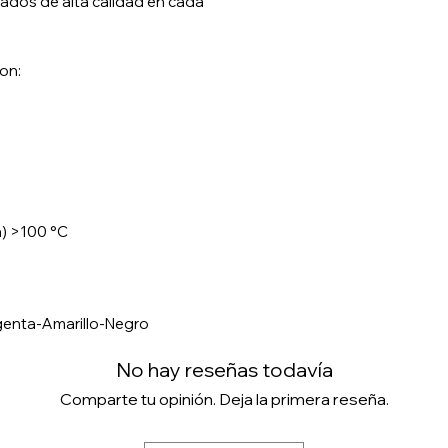
ados de alta calidad en cada
on:
a) >100 °C
genta-Amarillo-Negro
No hay reseñas todavía
Comparte tu opinión. Deja la primera reseña.