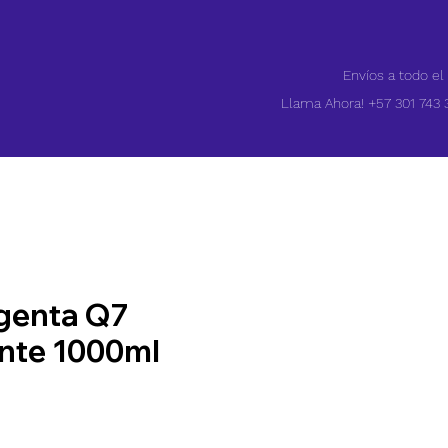
Envíos a todo el
Llama Ahora! +57 301 743 
genta Q7
nte 1000ml
Precio