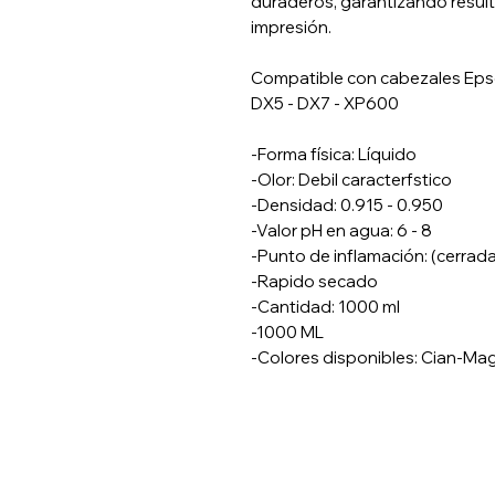
duraderos, garantizando result
impresión.
Compatible con cabezales Eps
DX5 - DX7 - XP600
-Forma física: Líquido
-Olor: Debil caracterfstico
-Densidad: 0.915 - 0.950
-Valor pH en agua: 6 - 8
-Punto de inflamación: (cerrad
-Rapido secado
-Cantidad: 1000 ml
-1000 ML
-Colores disponibles: Cian-Ma