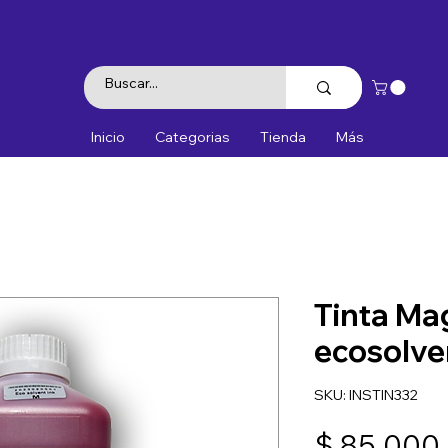
Inicio
Categorias
Tienda
Más
Tinta Ma
ecosolve
SKU: INSTIN332
$ 85.000