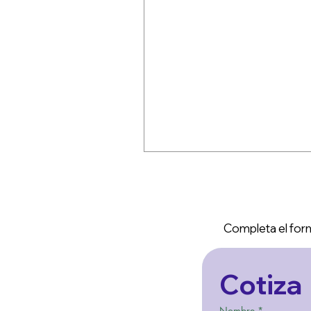
Completa el form
Cotiza
Nombre
*