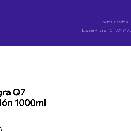
Envíos a todo el
Llama Ahora! +57 301 743 
gra Q7
ión 1000ml
Precio
0