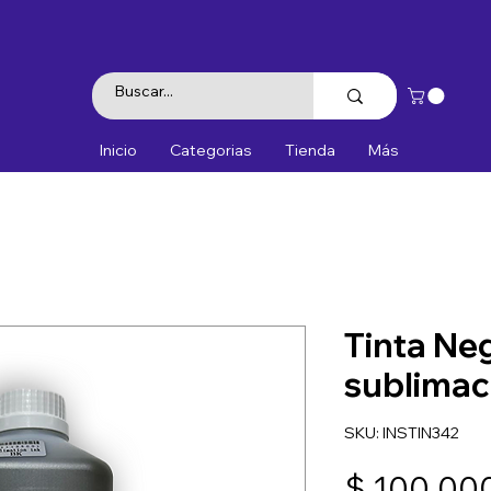
Inicio
Categorias
Tienda
Más
Tinta Ne
sublimac
SKU: INSTIN342
$ 100.00