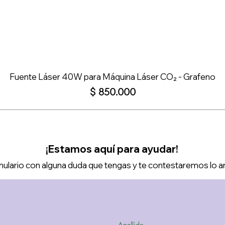
Fuente Láser 40W para Máquina Láser CO₂ - Grafeno
Precio
$ 850.000
¡Estamos aquí para ayudar!
ulario con alguna duda que tengas y te contestaremos lo a
Apellido