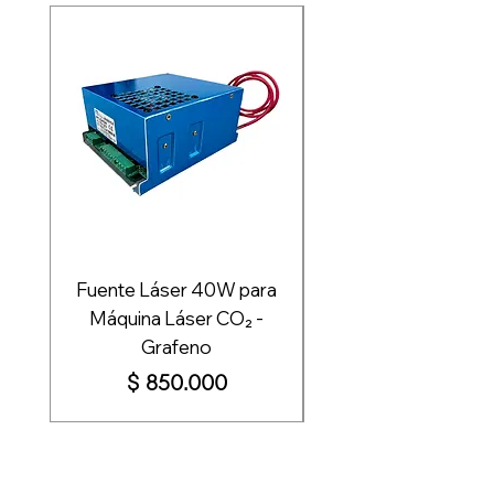
Fuente Láser 40W para
Fuente de Poder 
Máquina Láser CO₂ -
Grafeno
Impresión - Graf
Precio
$ 850.000