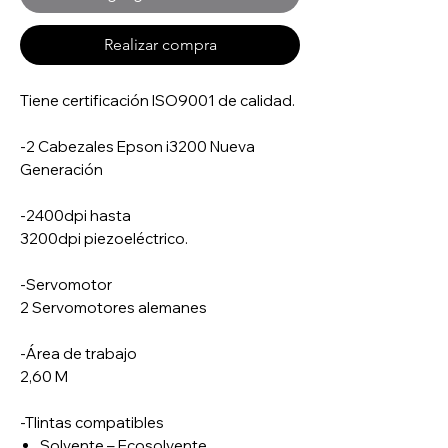
Realizar compra
Tiene certificación ISO9001 de calidad.
-2 Cabezales Epson i3200 Nueva
Generación
-2400dpi hasta
3200dpi piezoeléctrico.
-Servomotor
2 Servomotores alemanes
-Área de trabajo
2,60 M
-TIintas compatibles
Solvente – Ecosolvente