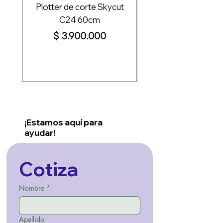
Plotter de corte Skycut
Plotter de corte S
C24 60cm
Precio
$ 3.900.000
¡Estamos aquí para
ayudar!
Cotiza
Nombre
*
Apellido