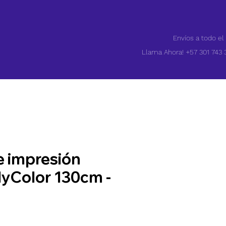
Envíos a todo el
Llama Ahora! +57 301 743 
e impresión
yColor 130cm -