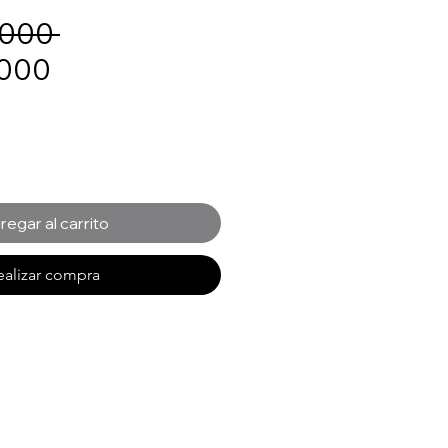
Precio
.000 
Precio
.000
de
oferta
regar al carrito
ealizar compra