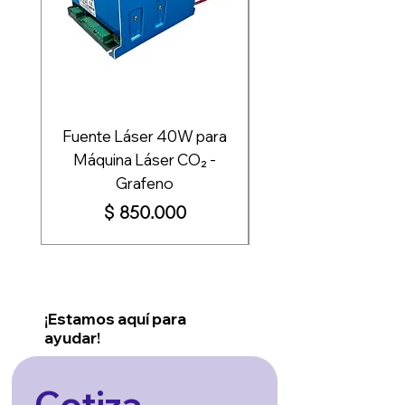
Fuente Láser 40W para
Fuente de Poder 
Máquina Láser CO₂ -
Grafeno
Impresión - Graf
Precio
$ 850.000
¡Estamos aquí para
ayudar!
Cotiza