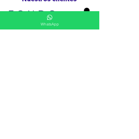
WhatsApp
Ver más
Siguenos
Ven a Visitarnos
Sede Bogotá
Av. Boyacá #75A - 08 / Bonanza