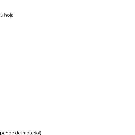
 u hoja
ende del material)