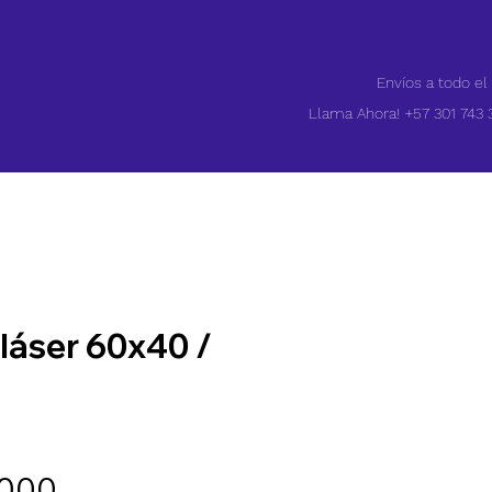
Envíos a todo el
Llama Ahora! +57 301 743 
láser 60x40 /
Precio
.000