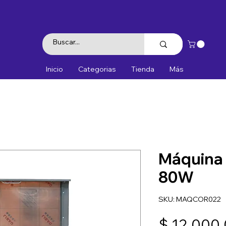
Inicio
Categorias
Tienda
Más
Máquina 
80W
SKU: MAQCOR022
$ 12.000