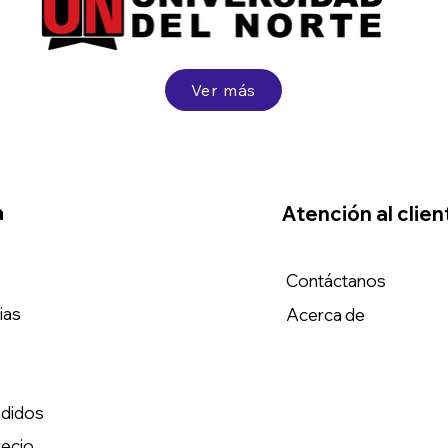
Ver más
a
Atención al clien
Contáctanos
ias
Acerca de
didos
recio