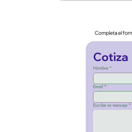
Completa el form
Cotiza
Nombre
*
Email
*
Escribe un mensaje
*