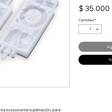
$ 35.000
Cantidad
*
Ag
R
nta ecosolvente/sublimación, para