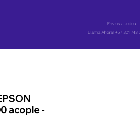
Envíos a todo el
Llama Ahora! +57 301 743 
 EPSON
0 acople -