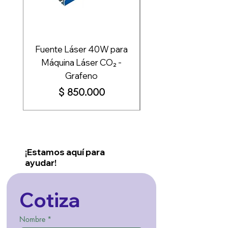
Fuente Láser 40W para
Fuente de Poder 
Máquina Láser CO₂ -
Grafeno
Impresión - Graf
Precio
$ 850.000
¡Estamos aquí para
ayudar!
Cotiza
Nombre
*