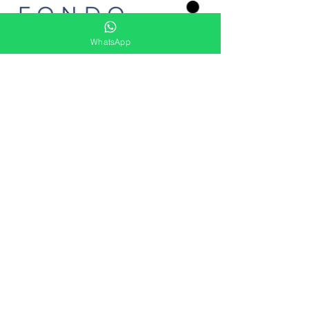
WhatsApp
Ver más
Siguenos
Ven a Visitarnos
Sede Bogotá
Av. Boyacá #75A - 08 / Bonanza
Sede Cúcuta